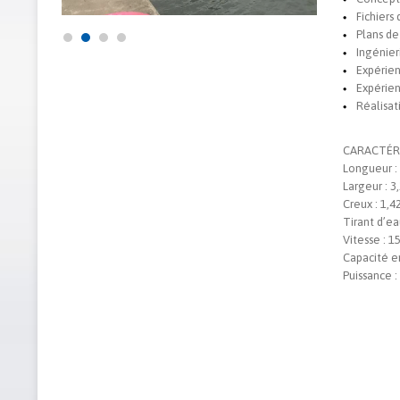
Fichiers
Plans de
Ingénier
Expérie
Expérienc
Réalisat
CARACTÉRI
Longueur :
Largeur : 3
Creux : 1,4
Tirant d’ea
Vitesse : 
Capacité en
Puissance :