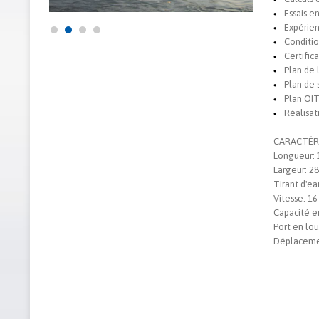
Essais e
Expérien
Conditio
Certific
Plan de 
Plan de 
Plan OI
Réalisat
CARACTÉRI
Longueur: 
Largeur: 2
Tirant d'ea
Vitesse: 1
Capacité e
Port en lou
Déplaceme