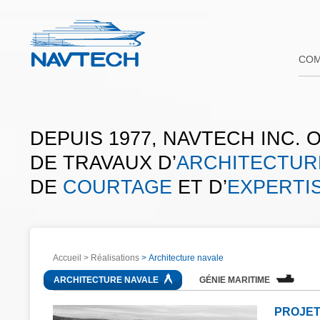
COM
DEPUIS 1977, NAVTECH INC. 
DE TRAVAUX D’
ARCHITECTUR
DE
COURTAGE
ET D’
EXPERTI
Accueil
>
Réalisations
> Architecture navale
ARCHITECTURE NAVALE
GÉNIE MARITIME
PROJE